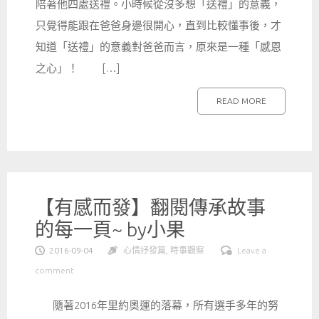
陪著他四處送禮。小時候從沒多想「送禮」的意義，
只覺得能跟在爸爸身邊很開心，直到比較懂事後，才
知道「送禮」的意義對爸爸而言，原來是一種「感恩
之心」！ […]
READ MORE
【有感而發】翻閱傳承故事
的每一頁~ by小果
2016-09-04
心情抒發篇
,
時事觀察
Leave a
comment
隨著2016年里約奧運的落幕，所有選手多年的努