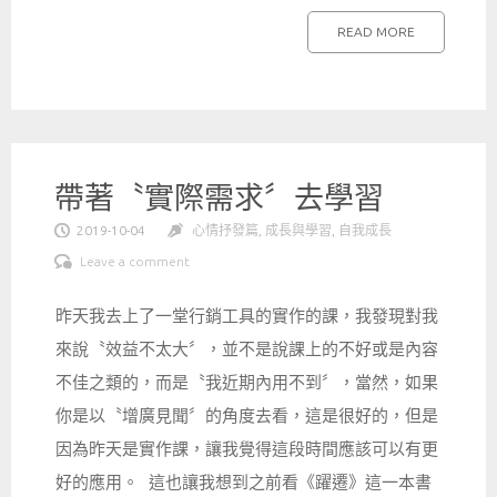
READ MORE
帶著〝實際需求〞去學習
2019-10-04
心情抒發篇
,
成長與學習
,
自我成長
Leave a comment
昨天我去上了一堂行銷工具的實作的課，我發現對我
來說〝效益不太大〞，並不是說課上的不好或是內容
不佳之類的，而是〝我近期內用不到〞，當然，如果
你是以〝增廣見聞〞的角度去看，這是很好的，但是
因為昨天是實作課，讓我覺得這段時間應該可以有更
好的應用。 這也讓我想到之前看《躍遷》這一本書