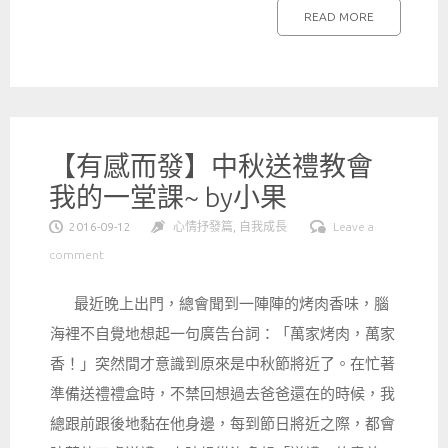
READ MORE
【有感而發】中秋送禮教會
我的一堂課~ by小果
2016-09-12
心情抒發篇
,
自我成長
Leave a
comment
最近晚上出門，總會聞到一陣陣的烤肉香味，腦
海裡不自覺地想起一句廣告台詞：「萬家烤肉，萬家
香！」突然間才意識到原來是中秋節將近了。在忙著
準備送禮禮盒時，不禁回想過去爸爸還在的時候，我
總跟前跟後地黏在他身邊，每到節日將近之際，都會