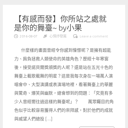
【有感而發】你所站之處就
是你的舞臺~ by小果
2016-08-07
心情抒發篇
Leave a comment
什麼樣的畫面曾經令你感到憧憬呢？是擁有超能
力、肩負拯救人類使命的英雄角色？歷經十年寒窗
後，接受諾貝爾獎頒獎的人呢？還是站在五光十色的
舞臺上載歌載舞的明星？這是我每次身在一場萬人演
唱會中、大型演講或表演場地裡，看著舞臺上的華麗
與驚奇、爆笑與幽默，總會想到的問題：「究竟有多
少人曾經嚮往過這樣的舞臺呢」？ 萬眾矚目的角
色似乎比較容易獲得人們的崇拜感，對於他們的成就
與威望人們總投 […]