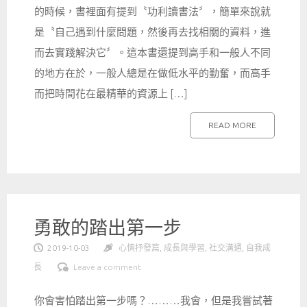
的時候，書裡面有提到〝功利讀書法〞，簡單來說就
是〝自己遇到什麼問題，然後再去找相關的資料，進
而去實踐解決它〞。這本書還提到高手和一般人不同
的地方在於，一般人總是在做低水平的勤奮，而高手
而把時間花在最精華的資源上 […]
READ MORE
勇敢的踏出第一步
2019-10-03
心情抒發篇
,
成長與學習
,
社交溝通
,
自我成
長
Leave a comment
你會害怕踏出第一步嗎？………我會，但是我嘗試著