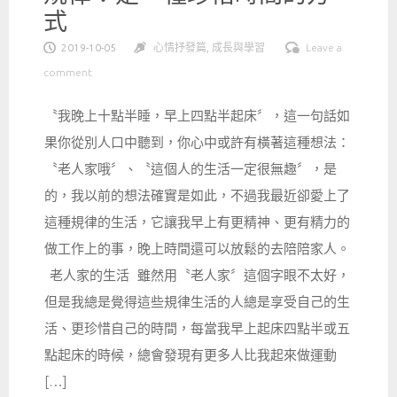
式
2019-10-05
心情抒發篇
,
成長與學習
Leave a
comment
〝我晚上十點半睡，早上四點半起床〞，這一句話如
果你從別人口中聽到，你心中或許有橫著這種想法：
〝老人家哦〞、〝這個人的生活一定很無趣〞，是
的，我以前的想法確實是如此，不過我最近卻愛上了
這種規律的生活，它讓我早上有更精神、更有精力的
做工作上的事，晚上時間還可以放鬆的去陪陪家人。
老人家的生活 雖然用〝老人家〞這個字眼不太好，
但是我總是覺得這些規律生活的人總是享受自己的生
活、更珍惜自己的時間，每當我早上起床四點半或五
點起床的時候，總會發現有更多人比我起來做運動
[…]