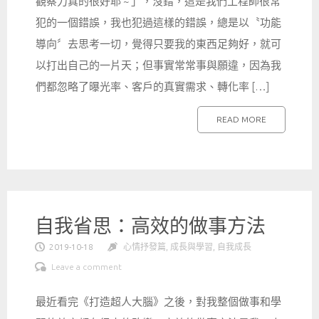
觀察力真的很好耶 ~ 」，沒錯，這是我們工程師很常
犯的一個錯誤，我也犯過這樣的錯誤，總是以〝功能
導向〞去思考一切，覺得只要我的東西足夠好，就可
以打出自己的一片天；但事實常常事與願違，因為我
們都忽略了曝光率、客戶的真實需求、轉化率 […]
READ MORE
自我省思：高效的做事方法
2019-10-18
心情抒發篇
,
成長與學習
,
自我成長
Leave a comment
最近看完《打造超人大腦》之後，對我整個做事和學