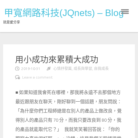
Skip
甲寬網路科技(JQnets) – Blog
to
content
就是愛分享
用小成功來累積大成功
2019-10-31
心情抒發篇
,
成長與學習
,
自我成長
Leave a comment
■ 如果知道我會死在哪裡，那我將永遠不去那個地方
最近跟朋友在聊天，剛好聊到一個話題，朋友問說：
「為什麼你們工程師總是在別人的產品上做改良，覺
得別人的產品只有 70 分，而我只要改良到 80 分，我
的產品就能取代它？」 我就笑笑著回答說：「你的