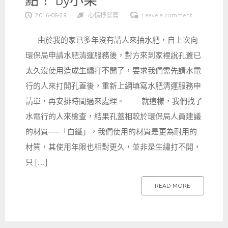
點！ by小果
2016-08-29
心情抒發篇
Leave a comment
由於我的家已多年沒有請人來抽水肥，自上次向
環保局申請水肥清運服務後，對方來到家裡說孔蓋已
太久沒使用造成生繡打不開了，要求我們需先請水電
行的人來打開孔蓋後，重新上網填寫水肥清運服務申
請單，再安排時間過來處理。 就這樣，我們找了
水電行的人來檢查，結果孔蓋相較於環保局人員建議
的材質──「白鐵」，我們使用的材質是更為耐用的
材質，其使用年限也相對更久，並非是生繡打不開，
只 […]
READ MORE