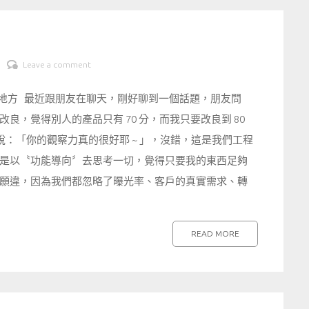
Leave a comment
個地方 最近跟朋友在聊天，剛好聊到一個話題，朋友問
，覺得別人的產品只有 70 分，而我只要改良到 80
：「你的觀察力真的很好耶 ~ 」，沒錯，這是我們工程
是以〝功能導向〞去思考一切，覺得只要我的東西足夠
願違，因為我們都忽略了曝光率、客戶的真實需求、轉
READ MORE