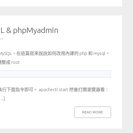
 & phpMyadmin
nt
和 MySQL，在這篇就來說說如何改用內建的 php 和 mysql。
 root
執行下面指令即可。 apachectl start 然後打開瀏覽器看：
…]
READ MORE