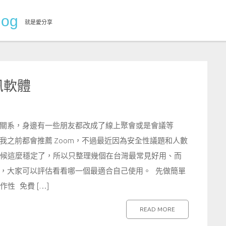
og
就是愛分享
訊軟體
關系，身邊有一些朋友都改成了線上聚會或是會議等
之前都會推薦 Zoom，不過最近因為安全性議題和人數
的時候這麼穩定了，所以只整理幾個在台灣最常見好用、而
，大家可以評估看看哪一個最適合自己使用。 先做簡單
性 免費 […]
READ MORE