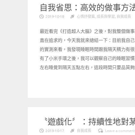
自我省思：高效的做事方
2019-10-18
心情抒發篇
,
成長與學習
,
自我成長
最近看完《打造超人大腦》之後，對我整個做事
直在追求的，今天我就來總結一下：目前我自己的
的實測來看，我發現睡眠時間跟我隔天精力有很
有了小米手環之後，我可以觀察自己的睡眠習慣，對我
左右睡覺到隔天五點左右，這段時間只要品質夠好 
〝遊戲化〞：持續性地對
2019-10-17
自我成長
Leave a comment