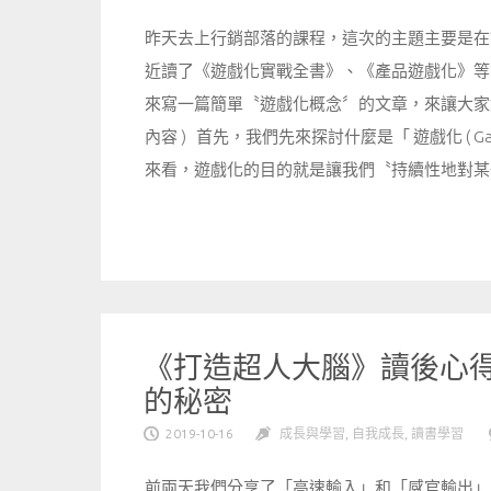
昨天去上行銷部落的課程，這次的主題主要是在
近讀了《遊戲化實戰全書》、《產品遊戲化》等
來寫一篇簡單〝遊戲化概念〞的文章，來讓大家對
內容 ) 首先，我們先來探討什麼是「 遊戲化 ( Ga
來看，遊戲化的目的就是讓我們〝持續性地對某一
《打造超人大腦》讀後心得(
的秘密
2019-10-16
成長與學習
,
自我成長
,
讀書學習
前兩天我們分享了「高速輸入」和「感官輸出」