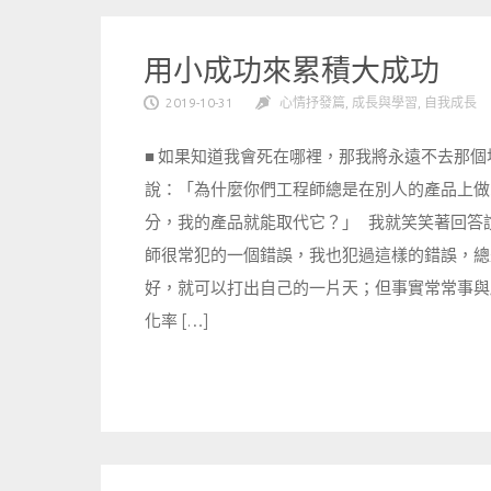
用小成功來累積大成功
2019-10-31
心情抒發篇
,
成長與學習
,
自我成長
■ 如果知道我會死在哪裡，那我將永遠不去那
說：「為什麼你們工程師總是在別人的產品上做改良
分，我的產品就能取代它？」 我就笑笑著回答說
師很常犯的一個錯誤，我也犯過這樣的錯誤，總
好，就可以打出自己的一片天；但事實常常事與
化率 […]