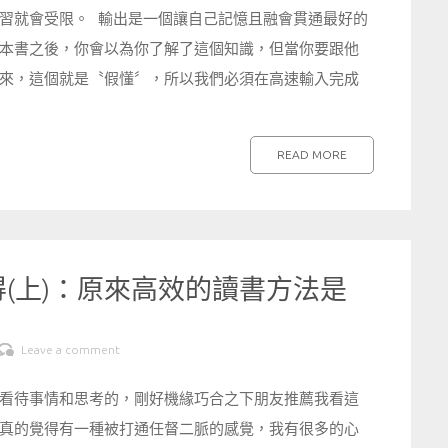
習就會受限。 輸出是一個讓自己記憶且融會貫通最好的
本書之後，你會以為你了解了這個知識，但當你要跟他
來，這個就是〝假懂〞，所以我們必須在高速輸入完成
READ MORE
(上)：原來高效的讀書方法是
Leave a comment
看待事情和思考的，剛好機緣巧合之下朋友推薦我看這
真的覺得有一種被打通任督二脈的感覺，我有很多的心