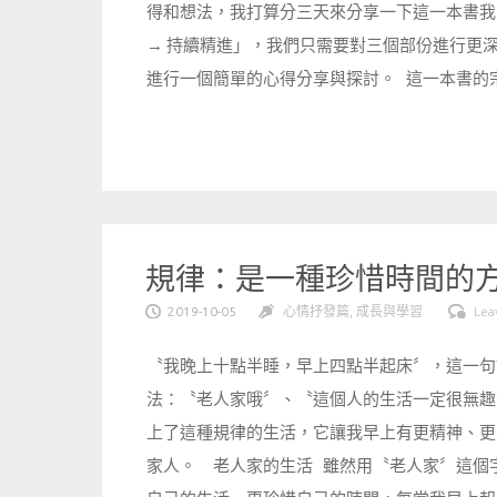
得和想法，我打算分三天來分享一下這一本書我自
→ 持續精進」，我們只需要對三個部份進行更
進行一個簡單的心得分享與探討。 這一本書的宗
規律：是一種珍惜時間的
2019-10-05
心情抒發篇
,
成長與學習
Lea
〝我晚上十點半睡，早上四點半起床〞，這一句
法：〝老人家哦〞、〝這個人的生活一定很無趣
上了這種規律的生活，它讓我早上有更精神、更
家人。 老人家的生活 雖然用〝老人家〞這個