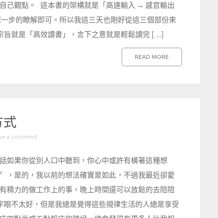
己觀點。 這本書的架構就是「高速輸入 → 感官輸出
深一步的瞭解即可。所以我這三天也剛好從這三個部份來
旨就是「高效讀書」，言下之意就是輕鬆讀完 […]
READ MORE
方式
ve a comment
話如果你從別人口中聽到，你心中或許有橫著這種想
〞，是的，我以前的想法確實是如此，不過我最近卻愛
有精力的做工作上的事，晚上時間還可以放鬆的去陪陪
字眼不太好，但是我總是覺得這些規律生活的人總是享受