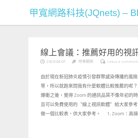
Skip
甲寬網路科技(JQnets) – Bl
to
content
線上會議：推薦好用的視
2020-04-07
時事觀察
Leave a comment
由於現在新冠肺炎疫情引發群聚感染傳播的風險
等，所以就跑來問我有什麼軟體比較推薦的呢？我
爆衝之後，覺得 Zoom 的通訊品質不像年初
且可以免費使用的〝線上視訊軟體〞給大家參考
做一個比較表，供大家參考。 1. Zoom：高操作