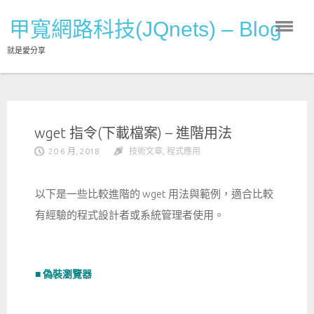
Skip
甲寬網路科技(JQnets) – Blog
to
content
就是愛分享
wget 指令(下載檔案) – 進階用法
20 6 月, 2018
技術文章
,
程式應用
以下是一些比較進階的 wget 用法與範例，適合比較
有經驗的程式設計者或系統管理者使用。
■ 偽裝瀏覽器