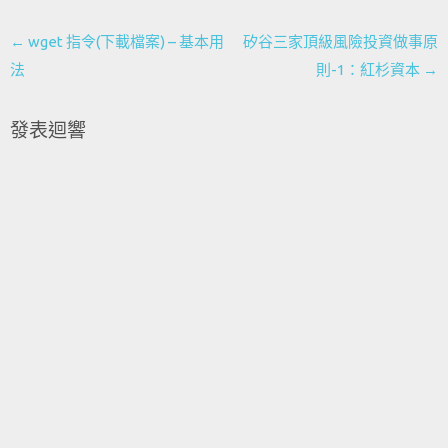
Post
←
wget 指令(下載檔案) – 基本用
矽谷三家頂級風險投資做事原
navigation
法
則-1：紅杉資本
→
發表迴響