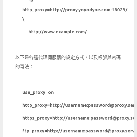
-e
http_proxy=http://proxy.yoyodyne.com:18023/
\
http://www.example.com/
以下是各種代理伺服器的設定方式，以及帳號與密碼
的寫法：
use_proxy=on
http_proxy=http://username:
password@proxy.serv
https_proxy=http://username:
password@proxy.ser
ftp_proxy=http://username:
password@proxy.serve