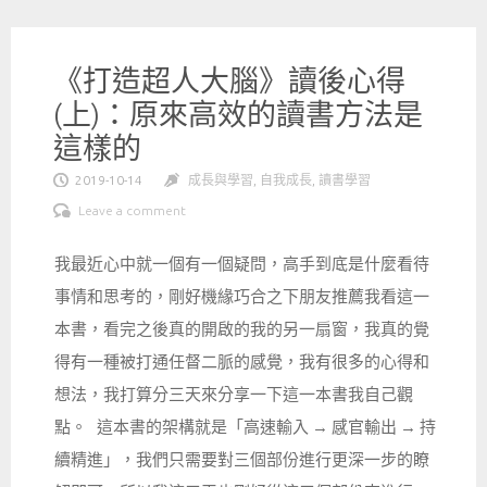
《打造超人大腦》讀後心得
(上)：原來高效的讀書方法是
這樣的
2019-10-14
成長與學習
,
自我成長
,
讀書學習
Leave a comment
我最近心中就一個有一個疑問，高手到底是什麼看待
事情和思考的，剛好機緣巧合之下朋友推薦我看這一
本書，看完之後真的開啟的我的另一扇窗，我真的覺
得有一種被打通任督二脈的感覺，我有很多的心得和
想法，我打算分三天來分享一下這一本書我自己觀
點。 這本書的架構就是「高速輸入 → 感官輸出 → 持
續精進」，我們只需要對三個部份進行更深一步的瞭