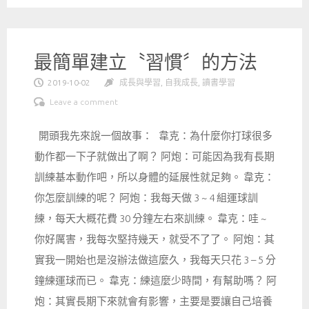
最簡單建立〝習慣〞的方法
2019-10-02
成長與學習
,
自我成長
,
讀書學習
Leave a comment
開頭我先來說一個故事： 韋克：為什麼你打球很多
動作都一下子就做出了啊？ 阿炮：可能因為我有長期
訓練基本動作吧，所以身體的延展性就足夠。 韋克：
你怎麼訓練的呢？ 阿炮：我每天做 3 ~ 4 組運球訓
練，每天大概花費 30 分鐘左右來訓練。 韋克：哇 ~
你好厲害，我每次堅持幾天，就受不了了。 阿炮：其
實我一開始也是沒辦法做這麼久，我每天只花 3 – 5 分
鐘練運球而已。 韋克：練這麼少時間，有幫助嗎？ 阿
炮：其實長期下來就會有影響，主要是要讓自己培養