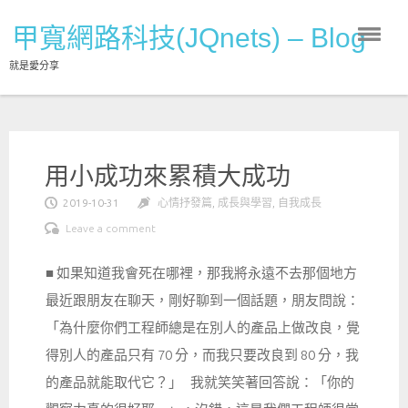
Skip
甲寬網路科技(JQnets) – Blog
to
content
就是愛分享
用小成功來累積大成功
2019-10-31
心情抒發篇
,
成長與學習
,
自我成長
Leave a comment
■ 如果知道我會死在哪裡，那我將永遠不去那個地方
最近跟朋友在聊天，剛好聊到一個話題，朋友問說：
「為什麼你們工程師總是在別人的產品上做改良，覺
得別人的產品只有 70 分，而我只要改良到 80 分，我
的產品就能取代它？」 我就笑笑著回答說：「你的