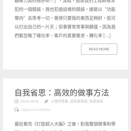
觀察力真的很好耶 ~ 」，沒錯，這是我們工程師很常
犯的一個錯誤，我也犯過這樣的錯誤，總是以〝功能
導向〞去思考一切，覺得只要我的東西足夠好，就可
以打出自己的一片天；但事實常常事與願違，因為我
們都忽略了曝光率、客戶的真實需求、轉化率 […]
READ MORE
自我省思：高效的做事方法
2019-10-18
心情抒發篇
,
成長與學習
,
自我成長
Leave a comment
最近看完《打造超人大腦》之後，對我整個做事和學