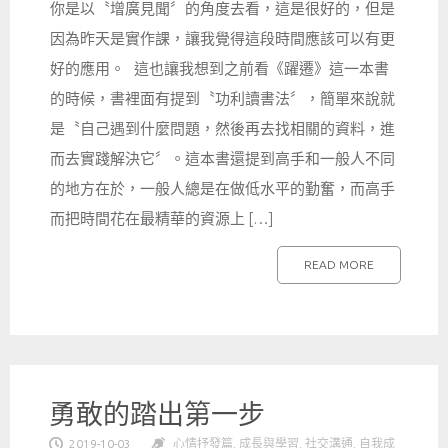
你是以〝增廣見聞〞的角度去看，這是很好的，但是
因為昨天是實作課，讓我覺得這段時間應該可以有更
好的應用。 這也讓我想到之前看《躍遷》這一本書
的時候，書裡面有提到〝功利讀書法〞，簡單來說就
是〝自己遇到什麼問題，然後再去找相關的資料，進
而去實踐解決它〞。這本書還提到高手和一般人不同
的地方在於，一般人總是在做低水平的勤奮，而高手
而把時間花在最精華的資源上 […]
READ MORE
勇敢的踏出第一步
2019-10-03
心情抒發篇
,
成長與學習
,
社交溝通
,
自我成