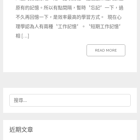
原有的記憶。所以有點間隔，暫時〝忘記〞一下，過
不久再回憶一下，是效率最高的學習方式。 現在心
理學認為人有兩種〝工作記憶〞。〝短期工作記憶〞
相 […]
READ MORE
搜
尋
關
鍵
近期文章
字: