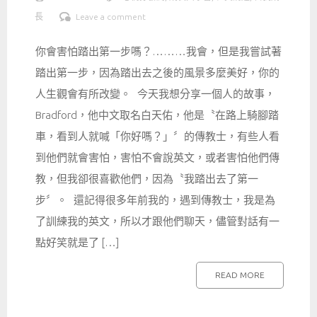
長
Leave a comment
你會害怕踏出第一步嗎？………我會，但是我嘗試著
踏出第一步，因為踏出去之後的風景多麼美好，你的
人生觀會有所改變。 今天我想分享一個人的故事，
Bradford，他中文取名白天佑，他是〝在路上騎腳踏
車，看到人就喊「你好嗎？」〞的傳教士，有些人看
到他們就會害怕，害怕不會說英文，或者害怕他們傳
教，但我卻很喜歡他們，因為〝我踏出去了第一
步〞。 還記得很多年前我的，遇到傳教士，我是為
了訓練我的英文，所以才跟他們聊天，儘管對話有一
點好笑就是了 […]
READ MORE