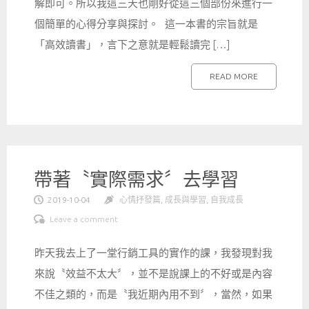
解即可。所以我這三天也剛好從這三個部份來進行一
個簡單的心得分享與探討。 這一本書的宗旨就是
「高效讀書」，言下之意就是輕鬆讀完 […]
READ MORE
帶著〝實際需求〞去學習
2019-10-04
心情抒發篇
,
成長與學習
,
自我成長
Leave a comment
昨天我去上了一堂行銷工具的實作的課，我發現對我
來說〝效益不太大〞，並不是說課上的不好或是內容
不佳之類的，而是〝我近期內用不到〞，當然，如果