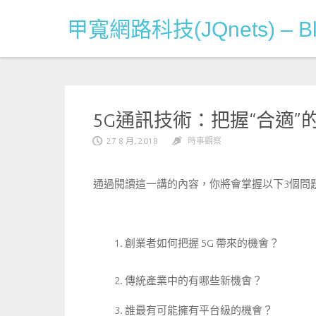
Skip
甲寬網路科技(JQnets) – Bl
to
content
5G通訊技術：把握“合適”
27 8 月, 2018
時事觀察
通過閱讀這一講的內容，你將會掌握以下3個問
創業者如何把握 5G 帶來的機會？
傳統產業中的有哪些新機會？
誰最有可能擁有平台級的機會？