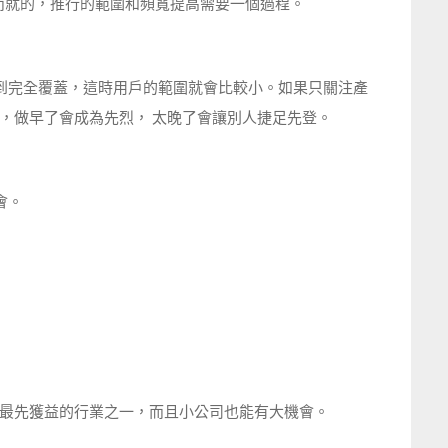
蹴而就的，推行的範圍和頻寬提高需要一個過程。
做到完全覆蓋，這時用戶的範圍就會比較小。如果只關注產
，做早了會成為先烈， 太晚了會讓別人捷足先登。
會。
最先獲益的行業之一，而且小公司也能有大機會。