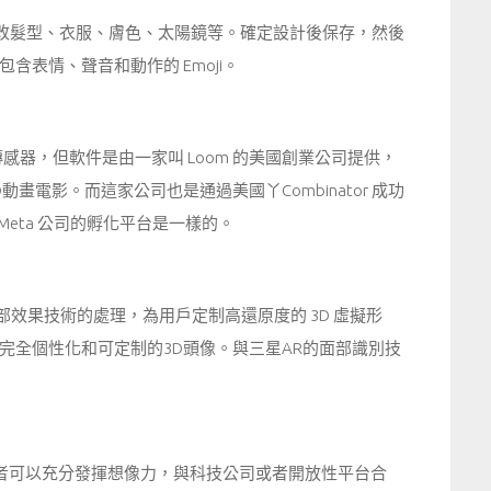
更改髮型、衣服、膚色、太陽鏡等。確定設計後保存，然後
表情、聲音和動作的 Emoji。
和傳感器，但軟件是由一家叫 Loom 的美國創業公司提供，
畫電影。而這家公司也是通過美國丫Combinator 成功
Meta 公司的孵化平台是一樣的。
部效果技術的處理，為用戶定制高還原度的 3D 虛擬形
完全個性化和可定制的3D頭像。與三星AR的面部識別技
業者可以充分發揮想像力，與科技公司或者開放性平台合