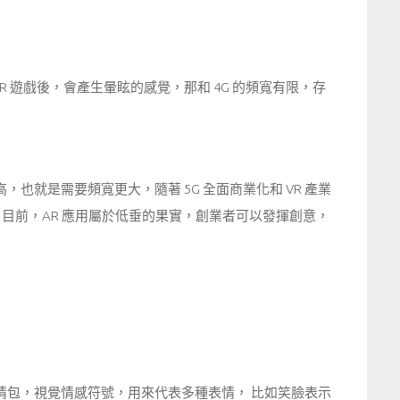
 VR 遊戲後，會產生暈眩的感覺，那和 4G 的頻寬有限，存
，也就是需要頻寬更大，隨著 5G 全面商業化和 VR 產業
目前，AR 應用屬於低垂的果實，創業者可以發揮創意，
是表情包，視覺情感符號，用來代表多種表情， 比如笑臉表示