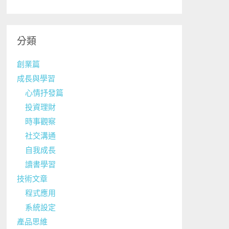
分類
創業篇
成長與學習
心情抒發篇
投資理財
時事觀察
社交溝通
自我成長
讀書學習
技術文章
程式應用
系統設定
產品思維