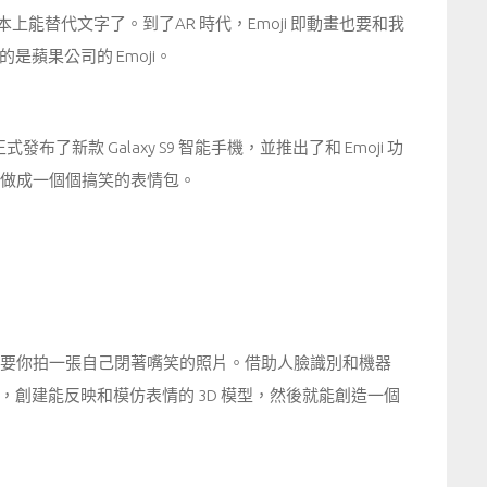
本上能替代文字了。到了AR 時代，Emoji 即動畫也要和我
蘋果公司的 Emoji。
發布了新款 Galaxy S9 智能手機，並推出了和 Emoji 功
臉部做成一個個搞笑的表情包。
前，需要你拍一張自己閉著嘴笑的照片。借助人臉識別和機器
創建能反映和模仿表情的 3D 模型，然後就能創造一個