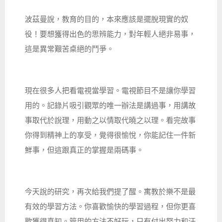
波茲曼說，教育的目的，本來應該是擺脫現實的奴
役！要想獲得出色的思辨能力，對年輕人絕非易事，
這是異常艱苦桌絕的鬥爭。
現在很多人把看電視當學習。電視節目不是讓你學習
用的。記錄片吸引觀眾的唯一辦法是講過事，用講故
事取代於說理，用動之以情取代曉之以理。看完故事
你得到精神上的享受，覺得很愉悅，你能記住一件新
鮮事，但這跟真正的掌握是兩碼事。
今天說的研究，再次給我們提了醒。寓教於樂不是最
有效的學習方法。你喜歡愉快的學習過程，但你更喜
歡獲得真知。管用的方法不好玩，只有付出努力和汗