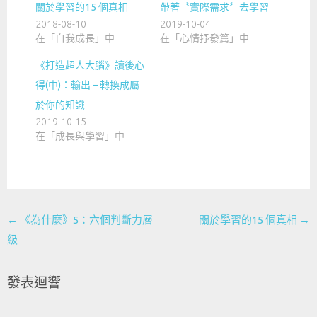
關於學習的15 個真相
帶著〝實際需求〞去學習
2018-08-10
2019-10-04
在「自我成長」中
在「心情抒發篇」中
《打造超人大腦》讀後心
得(中)：輸出 – 轉換成屬
於你的知識
2019-10-15
在「成長與學習」中
Post
←
《為什麼》5：六個判斷力層
關於學習的15 個真相
→
navigation
級
發表迴響