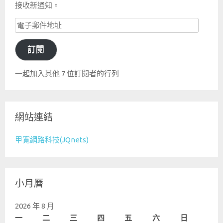
接收新通知。
電
子
訂閱
郵
件
一起加入其他 7 位訂閱者的行列
地
址
網站連結
甲寬網路科技(JQnets)
小月曆
2026 年 8 月
一
二
三
四
五
六
日